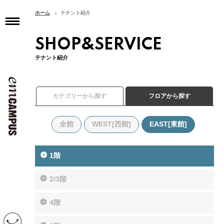
ホーム
テナント紹介
トップページ
SHOP&SERVICE
TOP
テナント紹介
インフォメーション
INFORMATION
イベントスケジュール
カテゴリーから探す
フロアから探す
EVENT SCHEDULE
コンセプト
全館
WEST[西館]
EAST[東館]
CONCEPT
アクセス
1階
ACCESS
フロアガイド
2/3階
FLOOR GUIDE
4階
テナント紹介
SHOP&SERVICE