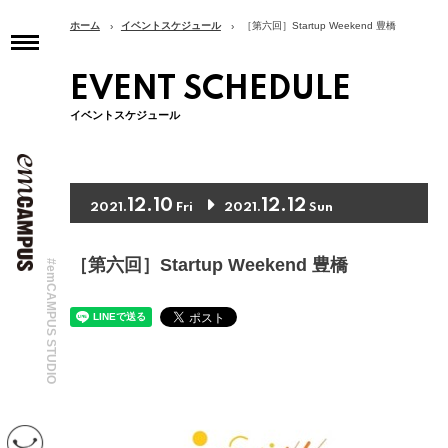
ホーム
イベントスケジュール
［第六回］Startup Weekend 豊橋
トップページ
EVENT SCHEDULE
TOP
イベントスケジュール
インフォメーション
INFORMATION
イベントスケジュール
EVENT SCHEDULE
12.10
12.12
2021.
Fri
2021.
Sun
コンセプト
CONCEPT
［第六回］Startup Weekend 豊橋
#emCAMPUS STUDIO
アクセス
ACCESS
フロアガイド
FLOOR GUIDE
テナント紹介
SHOP&SERVICE