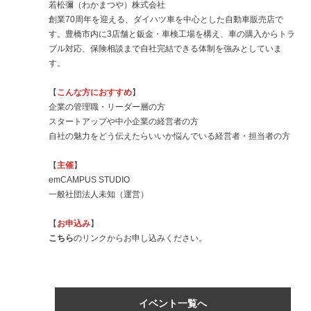
若松彌（わかまつや）株式会社
創業70周年を迎える、ダイハツ車を中心とした自動車販売店で
す。豊橋市内に3店舗と鈑金・車検工場を構え、車の購入からトラ
ブル対応、保険相談まで自社完結できる体制を強みとしていま
す。
【
こんな方におすすめ
】
企業の管理職・リーダー層の方
スタートアップや中小企業の経営者の方
自社の魅力をどう伝えたらいいか悩んでいる経営者・担当者の方
【
主催
】
emCAMPUS STUDIO
一般社団法人未知（運営）
【
お申込み
】
こちら
のリンクからお申し込みください。
イベント一覧へ