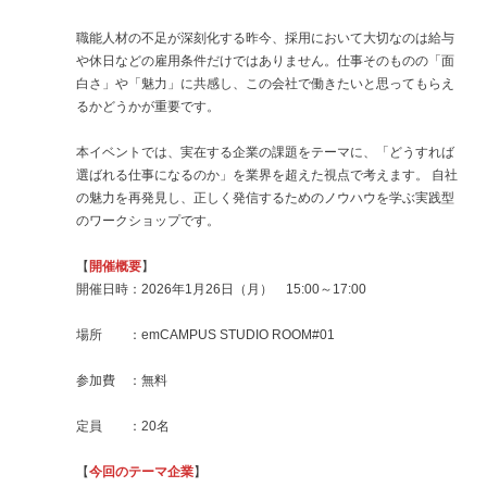
職能人材の不足が深刻化する昨今、採用において大切なのは給与
や休日などの雇用条件だけではありません。仕事そのものの「面
白さ」や「魅力」に共感し、この会社で働きたいと思ってもらえ
るかどうかが重要です。
本イベントでは、実在する企業の課題をテーマに、「どうすれば
選ばれる仕事になるのか」を業界を超えた視点で考えます。 自社
の魅力を再発見し、正しく発信するためのノウハウを学ぶ実践型
のワークショップです。
【
開催概要
】
開催日時：2026年1月26日（月） 15:00～17:00
場所 ：emCAMPUS STUDIO ROOM#01
参加費 ：無料
定員 ：20名
【
今回のテーマ企業
】