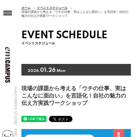
ホーム
イベントスケジュール
現場の課題から考える「ウチの仕事、実はこんなに面白い」を言語化！自社の
魅力の伝え方実践ワークショップ
トップページ
TOP
EVENT SCHEDULE
インフォメーション
イベントスケジュール
INFORMATION
イベントスケジュール
EVENT SCHEDULE
01.26
2026.
Mon
コンセプト
CONCEPT
現場の課題から考える「ウチの仕事、実は
#emCAMPUS STUDIO
アクセス
こんなに面白い」を言語化！自社の魅力の
ACCESS
伝え方実践ワークショップ
フロアガイド
FLOOR GUIDE
テナント紹介
#WEST
SHOP&SERVICE