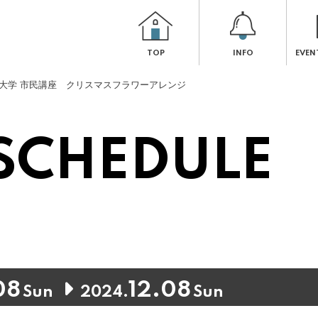
TOP
INFO
EVEN
大学 市民講座 クリスマスフラワーアレンジ
トップページ
TOP
SCHEDULE
インフォメーション
INFORMATION
イベントスケジュール
EVENT SCHEDULE
コンセプト
08
12.08
CONCEPT
Sun
2024.
Sun