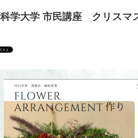
アクセス
ACCESS
科学大学 市民講座 クリスマ
フロアガイド
FLOOR GUIDE
テナント紹介
SHOP&SERVICE
SITE MAP
PRIVACY POLICY
CONTACT US